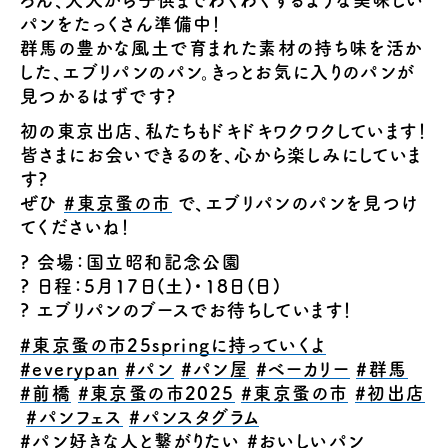
パンをたっくさん準備中！
群馬の豊かな風土で育まれた素材の持ち味を活か
した、エブリパンのパン。きっとお気に入りのパンが
見つかるはずです?
初の東京出店、私たちもドキドキワクワクしています！
皆さまにお会いできるのを、心から楽しみにしていま
す?
ぜひ
#東京蚤の市
で、エブリパンのパンを見つけ
てくださいね！
? 会場：国立昭和記念公園
?️ 日程：5月17日(土)・18日(日)
? エブリパンのブースでお待ちしています！
#東京蚤の市25springに持っていくよ
#everypan
#パン
#パン屋
#ベーカリー
#群馬
#前橋
#東京蚤の市2025
#東京蚤の市
#初出店
#パンフェス
#パンスタグラム
#パン好きな人と繋がりたい
#おいしいパン