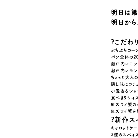
明日は第
明日から
?
こだわ
ぷちぷちコー
パン全体の2
瀬戸内レモン
瀬戸内レモン
ちょっと大人
隠し味にコチ
小麦香るショ
食べきりサイ
紅ズワイ蟹の
紅ズワイ蟹を
?
新作ス
キャロットケー
3種のスパイ