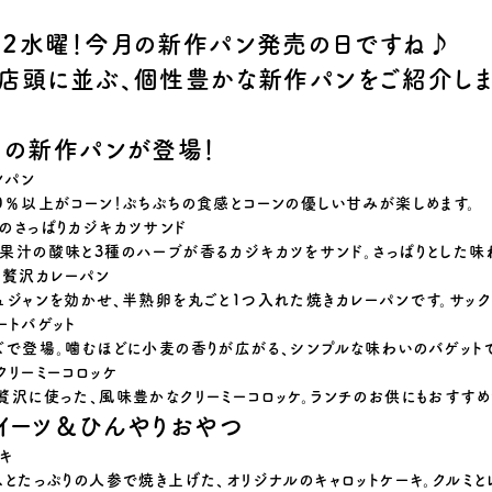
２水曜！今月の新作パン発売の日ですね♪
店頭に並ぶ、個性豊かな新作パンをご紹介しま
りの新作パンが登場！
ンパン
0％以上がコーン！ぷちぷちの食感とコーンの優しい甘みが楽しめます。
のさっぱりカジキカツサンド
果汁の酸味と3種のハーブが香るカジキカツをサンド。さっぱりとした味
の贅沢カレーパン
ュジャンを効かせ、半熟卵を丸ごと1つ入れた焼きカレーパンです。サック
ートバゲット
ズで登場。噛むほどに小麦の香りが広がる、シンプルな味わいのバゲット
クリーミーコロッケ
贅沢に使った、風味豊かなクリーミーコロッケ。ランチのお供にもおすすめ
イーツ＆ひんやりおやつ
キ
スとたっぷりの人参で焼き上げた、オリジナルのキャロットケーキ。クルミと