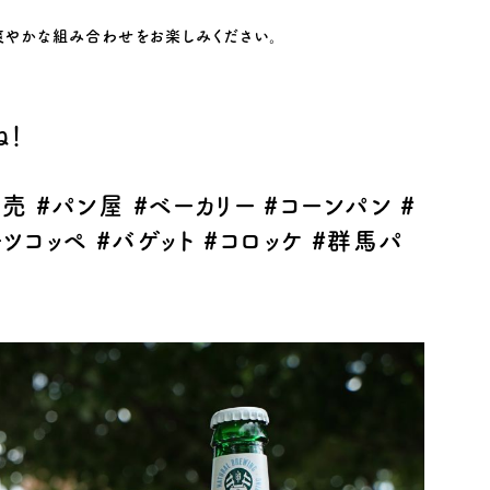
の爽やかな組み合わせをお楽しみください。
ね！
発売
#
パン屋
#
ベーカリー
#
コーンパン
#
ーツコッペ
#
バゲット
#
コロッケ
#
群馬パ