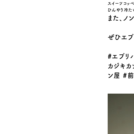
スイーツコッ
ひんやり冷た
また、ノ
ぜひエブ
#
エブリ
カジキカ
ン屋
#