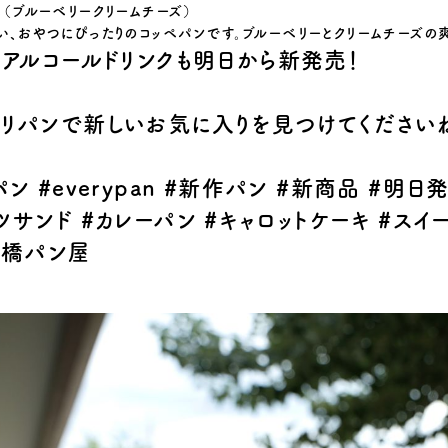
ペ（ブルーベリークリームチーズ）
い、おやつにぴったりのコッペパンです。ブルーベリーとクリームチーズ
ンアルコールドリンクも明日から新発売！
リパンで新しいお気に入りを見つけてください
パン
#everypan #
新作パン
#
新商品
#
明日
ツサンド
#
カレーパン
#
キャロットケーキ
#
スイ
前橋パン屋