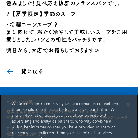
包みました！食べ応え抜群のフランスパンです。
? 【夏季限定】季節のスープ
・冷製コーンスープ ?
夏に向けて、冷たく冷やして美味しいスープをご用
意しました。パンとの相性もバッチリです！
明日から、お店でお待ちしております☺️
一覧に戻る
エブリパン前橋
We use cookies to improve your experience on our website,
to personalize content and ads, to analyze our traffic. We
群馬県前橋市川原町1丁目21番地9 JINS PARK内
share information about your use of our website with
営業時間: 平日 10時〜18時 / 土日祝 9時〜18時(17時ラストオーダ
advertising and analytics partners, who may combine it
ー)
with other information that you have provided to them or
定休日: 元日
that they have collected from your use of their services.
電話:
027 226 1870