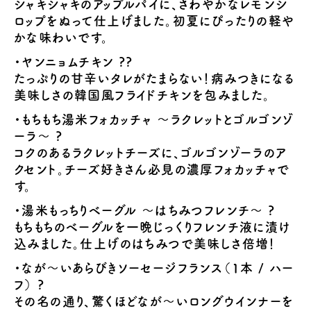
シャキシャキのアップルパイに、さわやかなレモンシ
ロップをぬって仕上げました。初夏にぴったりの軽や
かな味わいです。
・ヤンニョムチキン ??
たっぷりの甘辛いタレがたまらない！病みつきになる
美味しさの韓国風フライドチキンを包みました。
・もちもち湯米フォカッチャ ～ラクレットとゴルゴンゾ
ーラ～ ?
コクのあるラクレットチーズに、ゴルゴンゾーラのア
クセント。チーズ好きさん必見の濃厚フォカッチャで
す。
・湯米もっちりベーグル ～はちみつフレンチ～ ?
もちもちのベーグルを一晩じっくりフレンチ液に漬け
込みました。仕上げのはちみつで美味しさ倍増！
・なが～いあらびきソーセージフランス（1本 / ハー
フ） ?
その名の通り、驚くほどなが〜いロングウインナーを